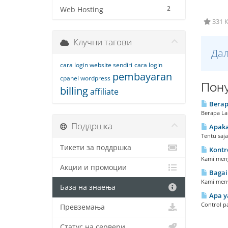
2
Web Hosting
331 К
Клучни тагови
Дал
cara login website sendiri
cara login
pembayaran
cpanel wordpress
Пону
billing
affiliate
Berapa
Berapa La
Поддршка
Apakah
Tentu saj
Тикети за поддршка
Kontr
Kami meng
Акции и промоции
Bagai
Kami meny
База на знаења
Apa y
Control p
Превземања
Статус на сервери