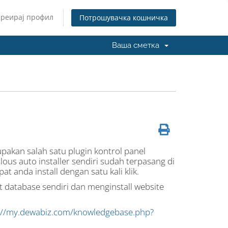
Креирај профил
Потрошувачка кошничка
Ваша сметка
rupakan salah satu plugin kontrol panel
lous auto installer sendiri sudah terpasang di
t anda install dengan satu kali klik.
database sendiri dan menginstall website
://my.dewabiz.com/knowledgebase.php?