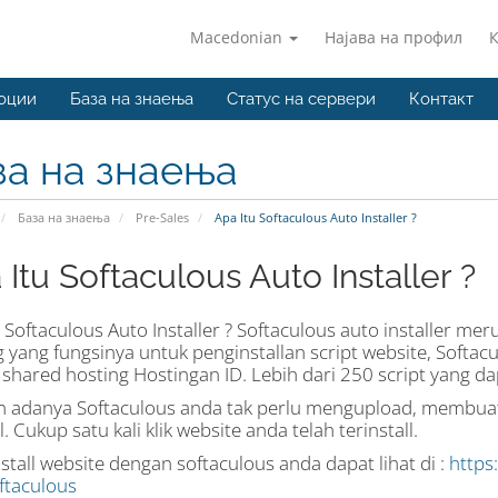
Macedonian
Најава на профил
оции
База на знаења
Статус на сервери
Контакт
за на знаења
База на знаења
Pre-Sales
Apa Itu Softaculous Auto Installer ?
Itu Softaculous Auto Installer ?
 Softaculous Auto Installer ? Softaculous auto installer me
 yang fungsinya untuk penginstallan script website, Softacu
hared hosting Hostingan ID. Lebih dari 250 script yang dapa
 adanya Softaculous anda tak perlu mengupload, membuat 
 Cukup satu kali klik website anda telah terinstall.
stall website dengan softaculous anda dapat lihat di :
https
ftaculous