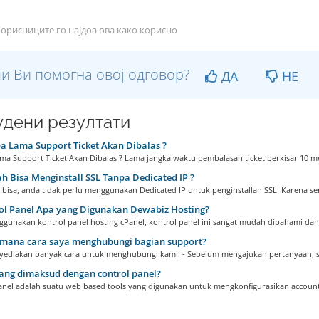
орисниците го најдоа ова како корисно
и Ви помогна овој одговор?
ДА
НЕ
дени резултати
 Lama Support Ticket Akan Dibalas ?
ma Support Ticket Akan Dibalas ? Lama jangka waktu pembalasan ticket berkisar 10 men
 Bisa Menginstall SSL Tanpa Dedicated IP ?
a bisa, anda tidak perlu menggunakan Dedicated IP untuk penginstallan SSL. Karena se
ol Panel Apa yang Digunakan Dewabiz Hosting?
gunakan kontrol panel hosting cPanel, kontrol panel ini sangat mudah dipahami dan.
mana cara saya menghubungi bagian support?
ediakan banyak cara untuk menghubungi kami. - Sebelum mengajukan pertanyaan, se
ang dimaksud dengan control panel?
anel adalah suatu web based tools yang digunakan untuk mengkonfigurasikan account.