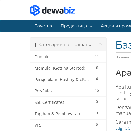
Почетна
Продавница
Акции и пром
Ба
Категории на прашања
11
Domain
Почетна
3
Memulai (Getting Started)
Apa 
4
Pengelolaan Hosting & cPanel
Apa Itu
16
Pre-Sales
hosting
semua s
0
SSL Certificates
Dengan
manual.
9
Tagihan & Pembayaran
Cara in
5
VPS
tag=so