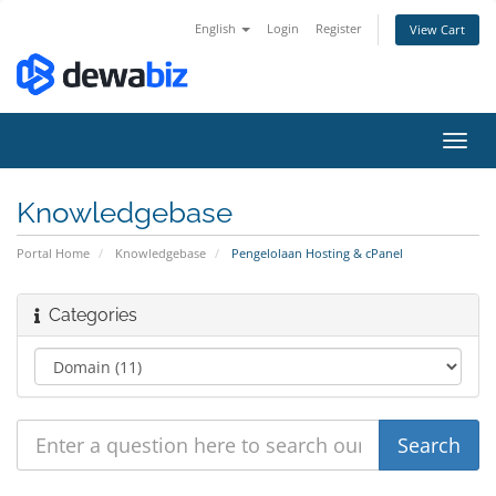
English
Login
Register
View Cart
Toggl
navig
Knowledgebase
Portal Home
Knowledgebase
Pengelolaan Hosting & cPanel
Categories