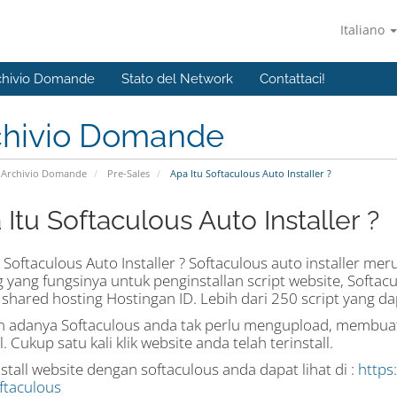
Italiano
chivio Domande
Stato del Network
Contattaci!
chivio Domande
Archivio Domande
Pre-Sales
Apa Itu Softaculous Auto Installer ?
Itu Softaculous Auto Installer ?
 Softaculous Auto Installer ? Softaculous auto installer me
 yang fungsinya untuk penginstallan script website, Softacu
hared hosting Hostingan ID. Lebih dari 250 script yang dapa
 adanya Softaculous anda tak perlu mengupload, membuat 
 Cukup satu kali klik website anda telah terinstall.
stall website dengan softaculous anda dapat lihat di :
https
ftaculous