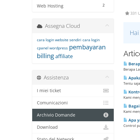
2
Web Hosting
331 U
Assegna Cloud
Hai
cara login website sendiri
cara login
pembayaran
cpanel wordpress
Artic
billing
affiliate
Berapa
Berapa La
Assistenza
Apakah
Tentu saj
I miei ticket
Kontr
Kami meng
Comunicazioni
Bagai
Kami meny
Archivio Domande
Apa y
Control p
Download
Stato del Network