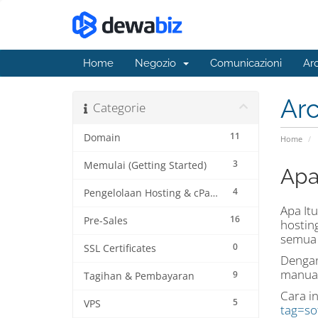
Home
Negozio
Comunicazioni
Ar
Ar
Categorie
11
Domain
Home
3
Memulai (Getting Started)
Apa 
4
Pengelolaan Hosting & cPanel
Apa Itu
16
Pre-Sales
hosting
semua s
0
SSL Certificates
Dengan
manual.
9
Tagihan & Pembayaran
Cara in
5
VPS
tag=so