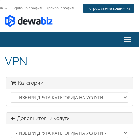
an
Најава на профил
Креирај профил
Потрошувачка кошничка
Вклу
ја
нави
VPN
Категории
Дополнителни услуги