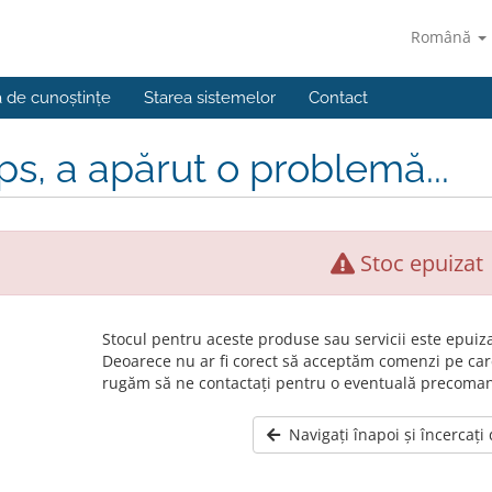
Română
a de cunoștințe
Starea sistemelor
Contact
s, a apărut o problemă...
Stoc epuizat
Stocul pentru aceste produse sau servicii este epuiza
Deoarece nu ar fi corect să acceptăm comenzi pe car
rugăm să ne contactați pentru o eventuală precoma
Navigați înapoi și încercați