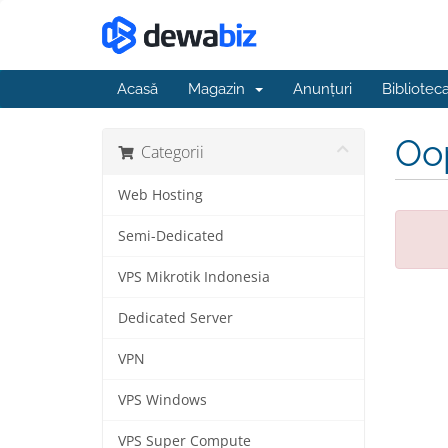
Acasă
Magazin
Anunțuri
Bibliotec
Oop
Categorii
Web Hosting
Semi-Dedicated
VPS Mikrotik Indonesia
Dedicated Server
VPN
VPS Windows
VPS Super Compute