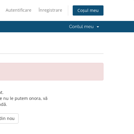
Autentificare
Înregistrare
Coșul meu
Contul meu
t.
e nu le putem onora, vă
ndă.
 din nou