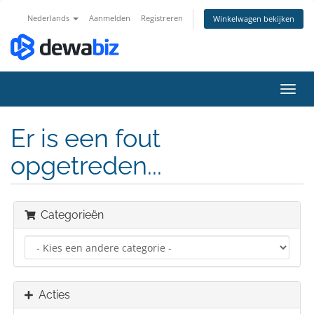
Nederlands
Aanmelden
Registreren
Winkelwagen bekijken
Navig
in-/u
Er is een fout
opgetreden...
Categorieën
Acties