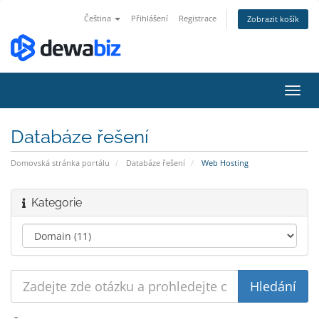
Čeština
Přihlášení
Registrace
Zobrazit košík
Přep
navig
Databáze řešení
Domovská stránka portálu
Databáze řešení
Web Hosting
Kategorie