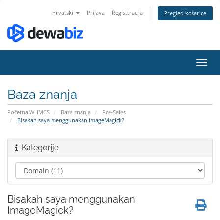
Hrvatski
Prijava
Registtracija
Pregled košarice
Preba
navig
Baza znanja
Početna WHMCS
Baza znanja
Pre-Sales
Bisakah saya menggunakan ImageMagick?
Kategorije
Bisakah saya menggunakan
ImageMagick?