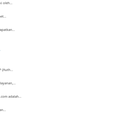
 oleh...
t...
patkan...
?
(Auth...
ayanan,...
com adalah...
n...