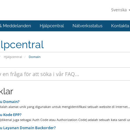
Svenska
 & Meddelanden
Hjälpcentral
Nätverksstatus
Kontakta
lpcentral
Hjälpcentral
Domain
klar
tu Domain?
alah alamat unik yang digunakan untuk mengidentifikasi sebuah website di internet...
u Kode EPP?
dikenal juga sebagai Auth Code atau Authorization Code) adalah sebuah kata sandi un
tu Layanan Domain Backorder?