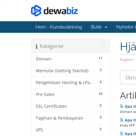
Hem - Kundavdelning
Butik
Nyheter
Hjä
Kategorier
11
Domain
Support
3
Memulai (Getting Started)
4
Pengelolaan Hosting & cPanel
Arti
16
Pre-Sales
0
SSL Certificates
Apa i
Domain ad
9
Tagihan & Pembayaran
Apa it
Kode EPP (
5
VPS
Apa i