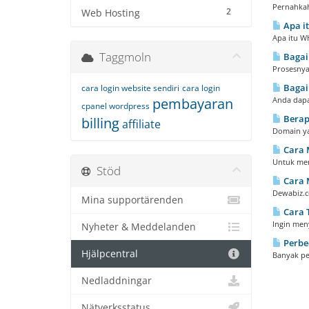
Pernahkah
2
Web Hosting
Apa it
Apa itu WH
Taggmoln
Bagai
Prosesnya
Bagai
cara login website sendiri
cara login
pembayaran
Anda dapa
cpanel wordpress
Berap
billing
affiliate
Domain ya
Cara 
Untuk men
Stöd
Cara 
Dewabiz.c
Mina supportärenden
Cara 
Ingin men
Nyheter & Meddelanden
Perbe
Hjälpcentral
Banyak pe
Nedladdningar
Nätverksstatus