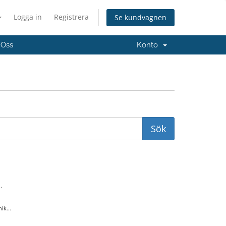
Logga in
Registrera
Se kundvagnen
 Oss
Konto
.
ik...