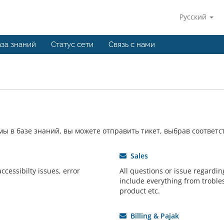
Русский
за знаний
Статус сети
Связь с нами
ы в базе знаний, вы можете отправить тикет, выбрав соответ
Sales
cessibilty issues, error
All questions or issue regardin
include everything from troble
product etc.
Billing & Pajak