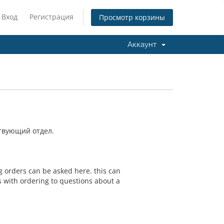
Вход
Регистрация
Просмотр корзины
Аккаунт
ствующий отдел.
g orders can be asked here. this can
s with ordering to questions about a