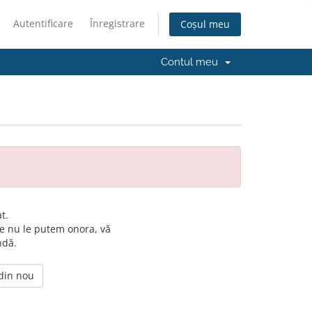
Autentificare
Înregistrare
Coșul meu
Contul meu
t.
e nu le putem onora, vă
ndă.
 din nou