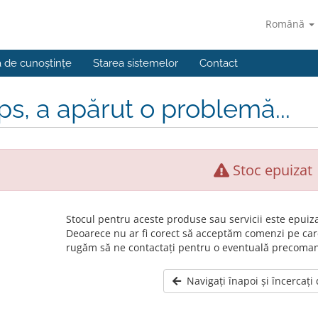
Română
a de cunoștințe
Starea sistemelor
Contact
s, a apărut o problemă...
Stoc epuizat
Stocul pentru aceste produse sau servicii este epuiza
Deoarece nu ar fi corect să acceptăm comenzi pe car
rugăm să ne contactați pentru o eventuală precoma
Navigați înapoi și încercați