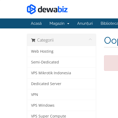
Acasă
Magazin
Anunțuri
Bibliotec
Oop
Categorii
Web Hosting
Semi-Dedicated
VPS Mikrotik Indonesia
Dedicated Server
VPN
VPS Windows
VPS Super Compute