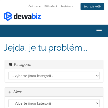
Čeština
Přihlášení
Registrace
Zobrazit košík
Přep
navig
Jejda, je tu problém...
Kategorie
Akce