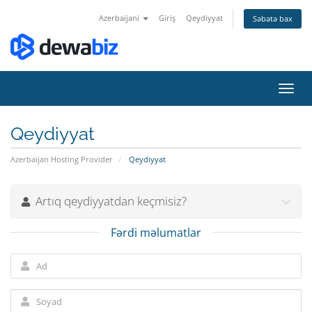
Azerbaijani
Giriş
Qeydiyyat
Səbətə bax
Naviq
keçid
Qeydiyyat
Azerbaijan Hosting Provider
Qeydiyyat
Artıq qeydiyyatdan keçmisiz?
Fərdi məlumatlar