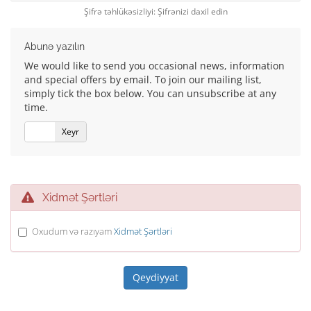
Şifrə təhlükəsizliyi: Şifrənizi daxil edin
Abunə yazılın
We would like to send you occasional news, information
and special offers by email. To join our mailing list,
simply tick the box below. You can unsubscribe at any
time.
Bəli
Xeyr
Xidmət Şərtləri
Oxudum və razıyam
Xidmət Şərtləri