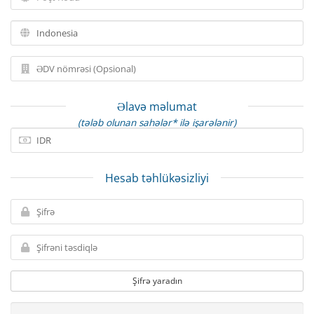
Əlavə məlumat
(tələb olunan sahələr* ilə işarələnir)
Hesab təhlükəsizliyi
Şifrə yaradın