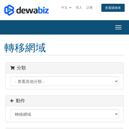
中文
登入
註冊
查看購物車
切
換
導
轉移網域
覽
分類
動作