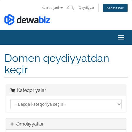
Azerbaijani
Giriş
Qeydiyyat
Səbətə bax
Naviq
keçid
Domen qeydiyyatdan
keçir
Kateqoriyalar
Əməliyyatlar