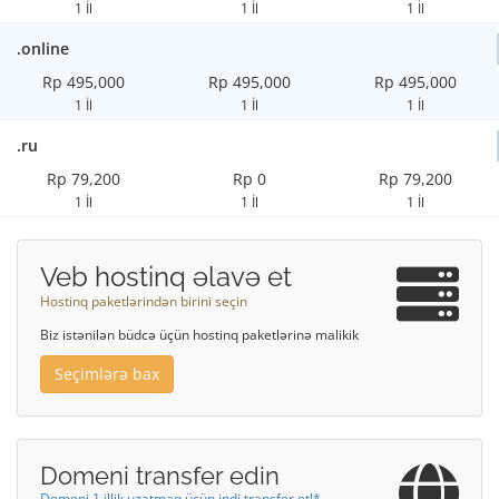
1 İl
1 İl
1 İl
.online
Rp 495,000
Rp 495,000
Rp 495,000
1 İl
1 İl
1 İl
.ru
Rp 79,200
Rp 0
Rp 79,200
1 İl
1 İl
1 İl
Veb hostinq əlavə et
Hostinq paketlərindən birini seçin
Biz istənilən büdcə üçün hostinq paketlərinə malikik
Seçimlərə bax
Domeni transfer edin
Domeni 1 illik uzatmaq üçün indi transfer et!*