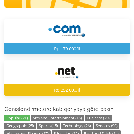
Rp 179,000/il
Rp 252,000/il
Genişləndirmələrə kateqoriyaya görə baxın
Popular (21)
Arts and Entertainment (15)
Business (29)
Geographic (25)
Sports (15)
Technology (26)
Services (90)
Money and Finance (17)
Education (12)
Food and Drink (14)