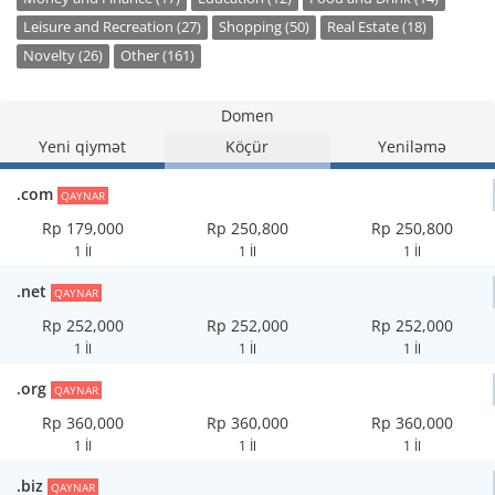
Leisure and Recreation (27)
Shopping (50)
Real Estate (18)
Novelty (26)
Other (161)
Domen
Yeni qiymət
Köçür
Yeniləmə
.com
QAYNAR
Rp 179,000
Rp 250,800
Rp 250,800
1 İl
1 İl
1 İl
.net
QAYNAR
Rp 252,000
Rp 252,000
Rp 252,000
1 İl
1 İl
1 İl
.org
QAYNAR
Rp 360,000
Rp 360,000
Rp 360,000
1 İl
1 İl
1 İl
.biz
QAYNAR