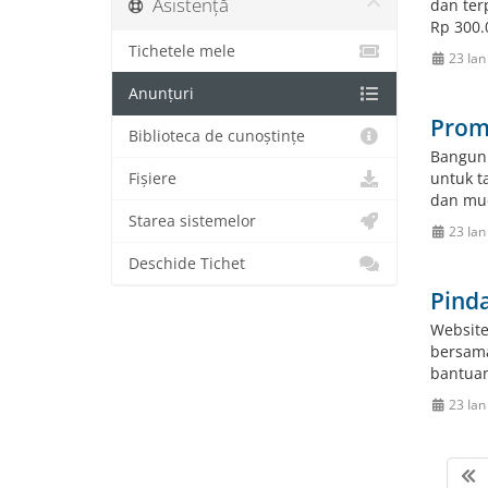
Asistență
dan ter
Rp 300.
Tichetele mele
23 Ian
Anunțuri
Prom
Biblioteca de cunoștințe
Bangun 
untuk t
Fișiere
dan mud
Starea sistemelor
23 Ian
Deschide Tichet
Pind
Website
bersama
bantuan
23 Ian