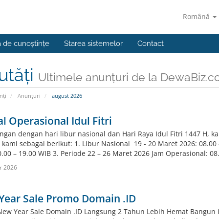
Română
a de cunoștințe
Starea sistemelor
Contact
utăți
Ultimele anunțuri de la DewaBiz.
nți
Anunțuri
august 2026
l Operasional Idul Fitri
gan dengan hari libur nasional dan Hari Raya Idul Fitri 1447 H, 
kami sebagai berikut: 1. Libur Nasional 19 - 20 Maret 2026: 08.00 –
0.00 – 19.00 WIB 3. Periode 22 – 26 Maret 2026 Jam Operasional: 08.
r 2026
Year Sale Promo Domain .ID
ew Year Sale Domain .ID Langsung 2 Tahun Lebih Hemat Bangun ide