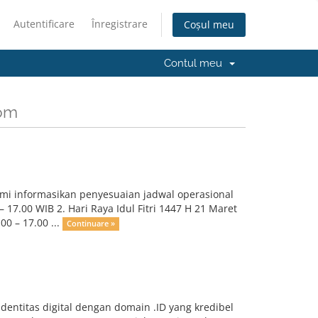
Autentificare
Înregistrare
Coșul meu
Contul meu
com
kami informasikan penyesuaian jadwal operasional
 17.00 WIB 2. Hari Raya Idul Fitri 1447 H 21 Maret
00 – 17.00 ...
Continuare »
ntitas digital dengan domain .ID yang kredibel