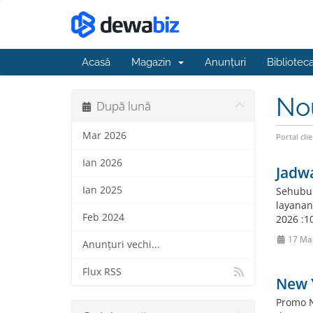
Acasă
Magazin
Anunțuri
Bibliotec
No
După lună
Mar 2026
Portal clie
Ian 2026
Jadwa
Ian 2025
Sehubun
layanan 
Feb 2024
2026 :1
17 Ma
Anunțuri vechi...
Flux RSS
New 
Promo N