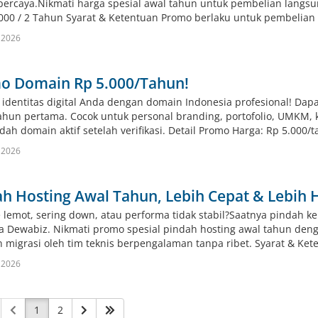
percaya.Nikmati harga spesial awal tahun untuk pembelian langsu
000 / 2 Tahun Syarat & Ketentuan Promo berlaku untuk pembelian l
 2026
o Domain Rp 5.000/Tahun!
identitas digital Anda dengan domain Indonesia profesional! Dapat
ahun pertama. Cocok untuk personal branding, portofolio, UMKM, k
ah domain aktif setelah verifikasi. Detail Promo Harga: Rp 5.000/
 2026
ah Hosting Awal Tahun, Lebih Cepat & Lebih
 lemot, sering down, atau performa tidak stabil?Saatnya pindah ke 
 Dewabiz. Nikmati promo spesial pindah hosting awal tahun deng
 migrasi oleh tim teknis berpengalaman tanpa ribet. Syarat & Ket
 2026
1
2